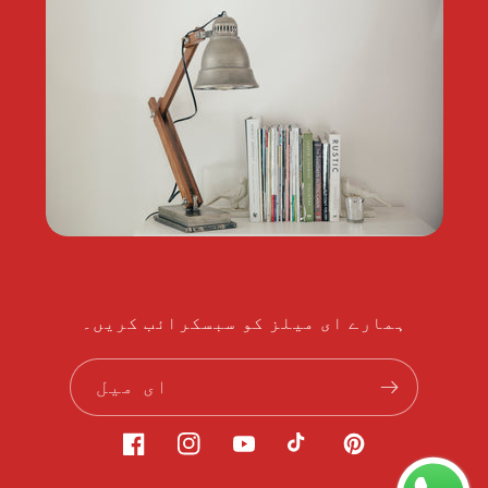
ہمارے ای میلز کو سبسکرائب کریں۔
ای میل
پنٹیرسٹ
ٹک
یوٹیوب
انسٹاگرام
فیس
ٹاک
بک