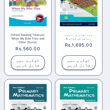
نیا نصاب پرائمری
Oxford Reading Treasure:
ریاضی کی کتاب 4
When My Bike Flies and
Other Stories
باقاعدہ
Rs.1,695.00
باقاعدہ
Rs.560.00
قیمت
قیمت
ٹوکری میں
ٹوکری میں
شامل کریں
شامل کریں