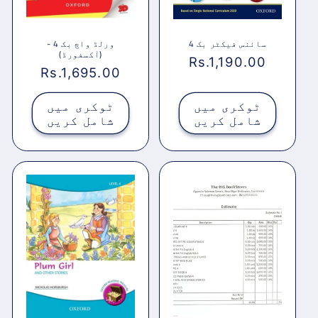
سائنس فیکٹر بک 4
ورلڈ واچ بک 4 -
(آکسفورڈ)
باقاعدہ
Rs.1,190.00
باقاعدہ
Rs.1,695.00
قیمت
قیمت
ٹوکری میں
ٹوکری میں
شامل کریں
شامل کریں