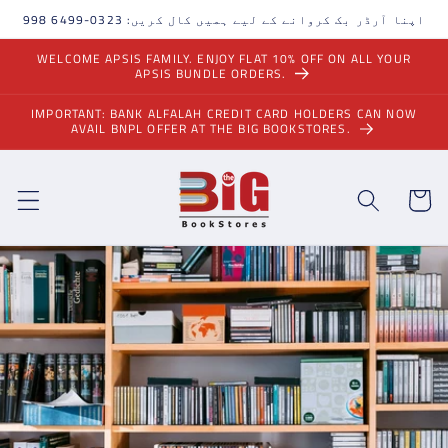
مواد
اپنا آرڈر بک کروانے کے لیے ہمیں کال کریں: 0323-6499 998
پر
جائیں۔
WELCOME APSIS FAMILY. ENJOY FLAT 10% OFF ON ALL YOUR
APSIS BUNDLE ORDERS.
IMPORTANT: BANK ALFALAH CREDIT CARD HOLDERS CAN NOW
AVAIL BNPL OFFER AT THE BIG BOOKSTORES.
ٹوکری