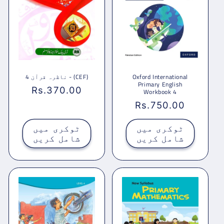
Oxford International
ناظرہ قرآن 4 - (CEF)
Primary English
باقاعدہ
Rs.370.00
Workbook 4
قیمت
باقاعدہ
Rs.750.00
قیمت
ٹوکری میں
ٹوکری میں
شامل کریں
شامل کریں