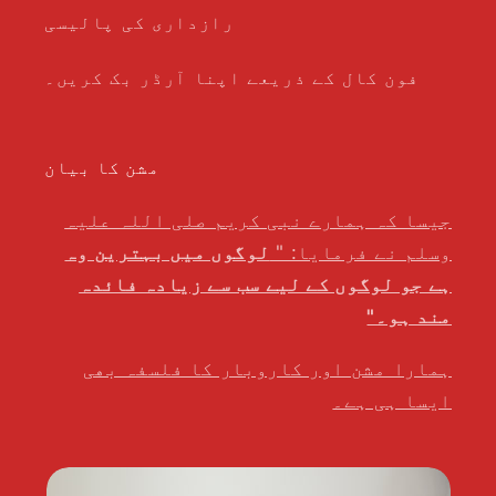
رازداری کی پالیسی
فون کال کے ذریعے اپنا آرڈر بک کریں۔
مشن کا بیان
جیسا کہ ہمارے نبی کریم صلی اللہ علیہ
وسلم نے فرمایا: "
لوگوں میں بہترین وہ
ہے جو لوگوں کے لیے سب سے زیادہ فائدہ
مند ہو۔"
ہمارا مشن اور کاروبار کا فلسفہ بھی
ایسا ہی ہے۔